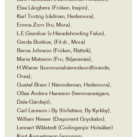
Elsa Långbers (Fröken, Insjön),
Karl Trotzig (rådman, Hedemora),
Emma Zorn (fru, Mora),
L.E.Gezelius (v.Häradshövding Falun),
Gerda Boëtius, (Fil.dr., Mora)
Berna Johnson (Fröken, Rättvik),
Maria Matsson (Fru, Siljansnäs),
H.Wixner (kommunalnämndsordförande,
Orsa),
Gustaf Bram ( Nämndeman, Hedemora),
Ollas Anders Hansson (hemmansägare,
Dala-Gärdsjö),
Carl Larsson i By (författare, By Kyrkby),
William Nisser (Disponent Grycksbo),
Lennart Wålstedt (Civilingenjör Holsåker)
Knut Augustinson (agronom,