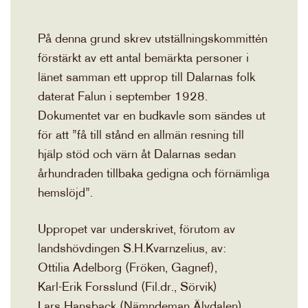
På denna grund skrev utställningskommittén
förstärkt av ett antal bemärkta personer i
länet samman ett upprop till Dalarnas folk
daterat Falun i september 1928.
Dokumentet var en budkavle som sändes ut
för att ”få till stånd en allmän resning till
hjälp stöd och värn åt Dalarnas sedan
århundraden tillbaka gedigna och förnämliga
hemslöjd”.
Uppropet var underskrivet, förutom av
landshövdingen S.H.Kvarnzelius, av:
Ottilia Adelborg (Fröken, Gagnef),
Karl-Erik Forsslund (Fil.dr., Sörvik)
Lars Hansback (Nämndeman Älvdalen),