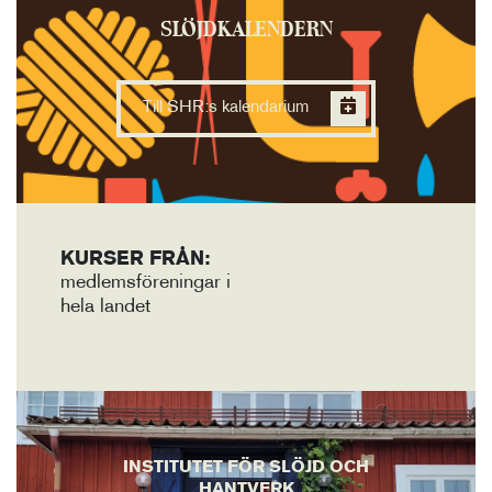
SLÖJDKALENDERN
Till SHR:s kalendarium
KURSER FRÅN:
medlemsföreningar i
hela landet
INSTITUTET FÖR SLÖJD OCH
HANTVERK