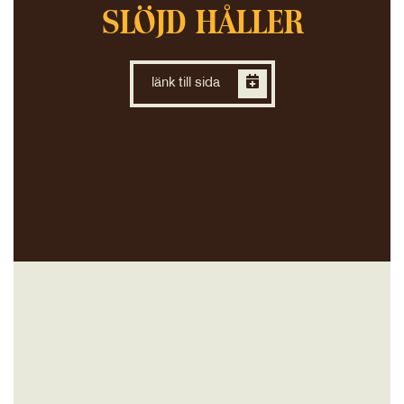
SLÖJD HÅLLER
länk till sida