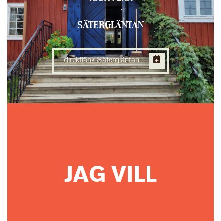
SÄTERGLÄNTAN
direktlänk Sätergläntan
JAG VILL