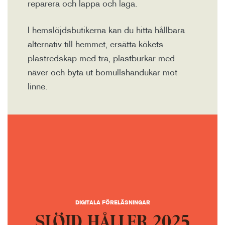
reparera och lappa och laga.
I hemslöjdsbutikerna kan du hitta hållbara
alternativ till hemmet, ersätta kökets
plastredskap med trä, plastburkar med
näver och byta ut bomullshandukar mot
linne.
DIGITALA FÖRELÄSNINGAR
SLÖJD HÅLLER 2025