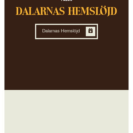
FALUN
DALARNAS HEMSLÖJD
Dalarnas Hemslöjd