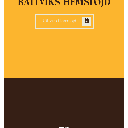
RÄTTVIKS HEMSLÖJD
Rättviks Hemslöjd